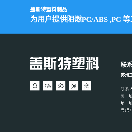
盖斯特塑料制品
为用户提供阻燃PC/ABS ,PC 
联
苏州
联 系 人
网 址：w
地 址
号1号