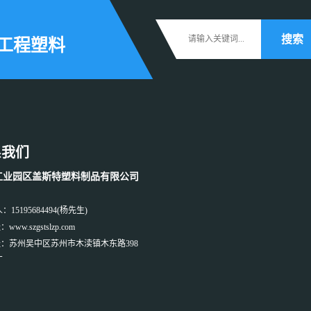
等工程塑料
系我们
工业园区盖斯特塑料制品有限公司
：15195684494(杨先生)
ww.szgstslzp.com
：苏州吴中区苏州市木渎镇木东路398
厂