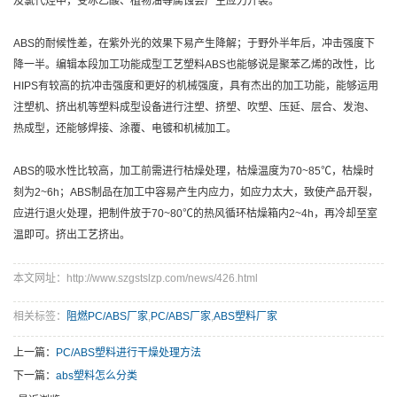
及氯代烃中，受冰乙酸、植物油等腐蚀会产生应力开裂。
ABS的耐候性差，在紫外光的效果下易产生降解；于野外半年后，冲击强度下
降一半。编辑本段加工功能成型工艺塑料ABS也能够说是聚苯乙烯的改性，比
HIPS有较高的抗冲击强度和更好的机械强度，具有杰出的加工功能，能够运用
注塑机、挤出机等塑料成型设备进行注塑、挤塑、吹塑、压延、层合、发泡、
热成型，还能够焊接、涂覆、电镀和机械加工。
ABS的吸水性比较高，加工前需进行枯燥处理，枯燥温度为70~85℃，枯燥时
刻为2~6h；ABS制品在加工中容易产生内应力，如应力太大，致使产品开裂，
应进行退火处理，把制件放于70~80℃的热风循环枯燥箱内2~4h，再冷却至室
温即可。挤出工艺挤出。
本文网址：http://www.szgstslzp.com/news/426.html
相关标签：
阻燃PC/ABS厂家
,
PC/ABS厂家
,
ABS塑料厂家
上一篇：
PC/ABS塑料进行干燥处理方法
下一篇：
abs塑料怎么分类