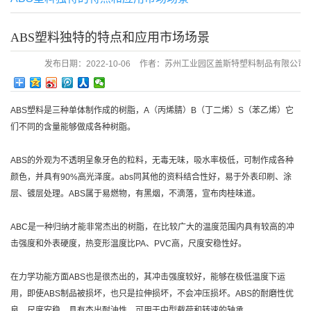
ABS塑料独特的特点和应用市场场景
发布日期：
2022-10-06
作者：
苏州工业园区盖斯特塑料制品有限公司
击：
421
ABS塑料是三种单体制作成的树脂，A（丙烯腈）B（丁二烯）S（苯乙烯）它
们不同的含量能够做成各种树脂。
ABS的外观为不透明呈象牙色的粒料，无毒无味，吸水率极低，可制作成各种
颜色，并具有90%高光泽度。abs同其他的资料结合性好，易于外表印刷、涂
层、镀层处理。ABS属于易燃物，有黑烟，不滴落，宣布肉桂味道。
ABC是一种归纳才能非常杰出的树脂，在比较广大的温度范围内具有较高的冲
击强度和外表硬度，热变形温度比PA、PVC高，尺度安稳性好。
在力学功能方面ABS也是很杰出的，其冲击强度较好，能够在极低温度下运
用，即使ABS制品被损坏，也只是拉伸损坏，不会冲压损坏。ABS的耐磨性优
良，尺度安稳，具有杰出耐油性。可用于中型载荷和转速的轴承。