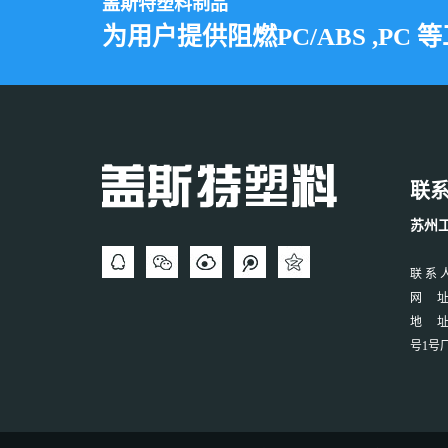
盖斯特塑料制品
为用户提供阻燃PC/ABS ,PC 
联
苏州
联 系 人
网 址：w
地 址
号1号