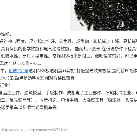
要性能：
的冲击强度、尺寸稳定性好、染色性、成型加工和机械加工好、高机械
、具有优良的化学性能和电气绝缘性能。 能耐热不变形,在低温条件下也
。低吸水性；高尺寸稳定性。常规ABS板不是很白，但韧性非常好，可以
温度：从-50C到+70C。
中，
透明ABS板透明度非常好,打磨抛光效果极佳,是代替PC板
阻燃PC厂家
地加工.缺点是透明ABS相对价格比较贵。
行业：
工业件、建筑模型、手板制作、成相电子工业部件、冰箱制冷工业、电
轮盖、反光镜盒等），收音机壳，电话手柄、大强度工具（吸尘器，头发
夫球手推车以及喷气式雪橇车等。
p://www.szgstslzp.com/news/379.html