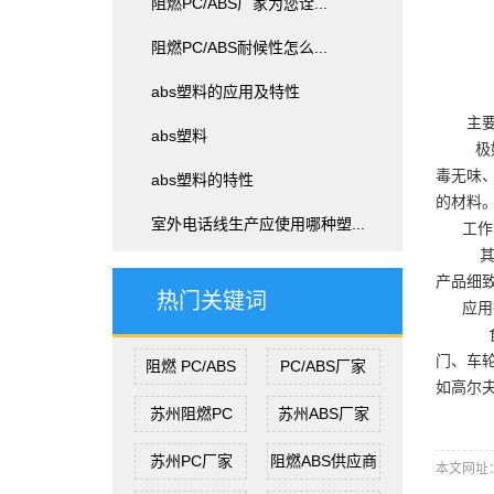
阻燃PC/ABS厂家为您诠...
阻燃PC/ABS耐候性怎么...
abs塑料的应用及特性
主
abs塑料
极好
毒无味
abs塑料的特性
的材料
室外电话线生产应使用哪种塑...
工作
其
产品细致
热门关键词
应用
食品
门、车
阻燃 PC/ABS
PC/ABS厂家
如高尔
苏州阻燃PC
苏州ABS厂家
苏州PC厂家
阻燃ABS供应商
本文网址：htt