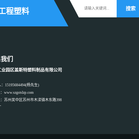
等工程塑料
系我们
工业园区盖斯特塑料制品有限公司
：15195684494(杨先生)
ww.szgstslzp.com
：苏州吴中区苏州市木渎镇木东路398
厂